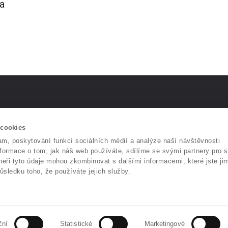
a
Kontakt
Najdete n
 cookies
am, poskytování funkcí sociálních médií a analýze naší návštěvnosti
Mikulášské nám.4
Webu
ormace o tom, jak náš web používáte, sdílíme se svými partnery pro s
326 00 Plzeň
Facebooku
tneři tyto údaje mohou zkombinovat s dalšími informacemi, které jste ji
Telefon:
+420 373 035 500
Youtube
důsledku toho, že používáte jejich služby.
Fax:
+420 377 440 539
Email:
biopticka@biopticka.cz
ční
Statistické
Marketingové