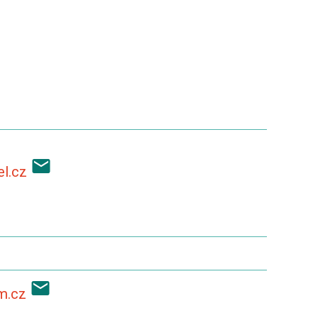
el.cz
m.cz