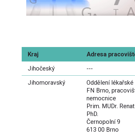
Kraj
Adresa pracovišt
Jihočeský
---
Jihomoravský
Oddělení lékařské
FN Brno, pracoviš
nemocnice
Prim. MUDr. Renata
PhD.
Černopolní 9
613 00 Brno