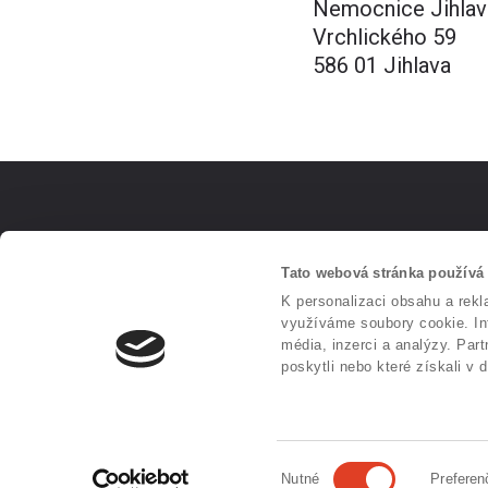
Nemocnice Jihlav
Vrchlického 59
586 01 Jihlava
Bioptická laboratoř s.r.o.
CYTOLOGIE | BIOPSIE | MOLEKULÁRNÍ GENETIKA
Tato webová stránka používá
K personalizaci obsahu a rekl
využíváme soubory cookie. Inf
média, inzerci a analýzy. Par
poskytli nebo které získali v 
Copyright ©
2026
Všechna práva vyhrazena
Více o laboratoři
|
Zásady cookies
Výběr
Nutné
Preferen