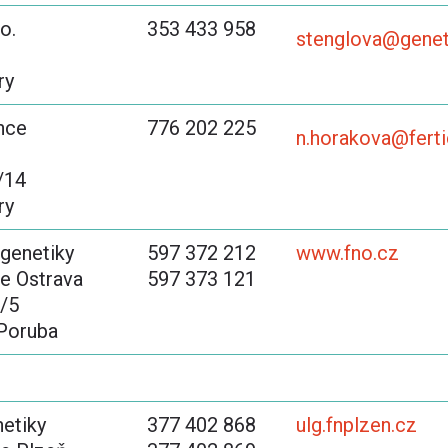
o.
353 433 958
stenglova@genet
ry
nce
776 202 225
n.horakova@fert
/14
ry
 genetiky
597 372 212
www.fno.cz
e Ostrava
597 373 121
0/5
 Poruba
netiky
377 402 868
ulg.fnplzen.cz