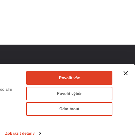
ás na
Povolit vše
ociální
Povolit výběr
m
Odmítnout
Zobrazit detaily