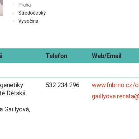
Praha
Středočeský
Vysočina
ě
Telefon
Web/Email
 genetiky
532 234 296
www.fnbrno.cz/o
tě Dětská
gaillyova.renata
 Gaillyová,