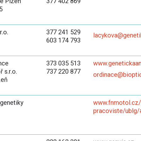
ce Plzeň
377 402 869
5
r.o.
377 241 529
lacykova@geneti
603 174 793
nce
373 035 513
www.genetickaa
 s.r.o.
737 220 877
ordinace@biopti
zeň
 genetiky
www.fnmotol.cz/
pracoviste/ublg/