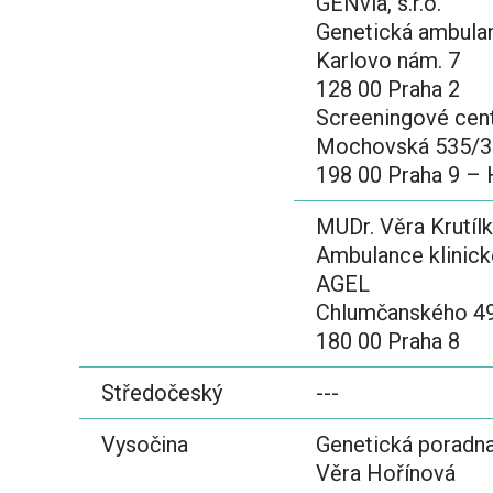
GENvia, s.r.o.
Genetická ambula
Karlovo nám. 7
128 00 Praha 2
Screeningové cen
Mochovská 535/3
198 00 Praha 9 – 
MUDr. Věra Krutíl
Ambulance klinick
AGEL
Chlumčanského 4
180 00 Praha 8
Středočeský
---
Vysočina
Genetická poradna
Věra Hořínová