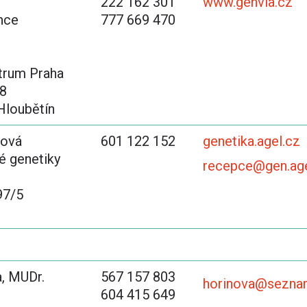
222 162 301
www.genvia.cz
nce
777 669 470
trum Praha
8
Hloubětín
ková
601 122 152
genetika.agel.cz
é genetiky
recepce@gen.ag
97/5
, MUDr.
567 157 803
horinova@sezna
604 415 649