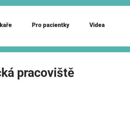
ékaře
Pro pacientky
Videa
cká pracoviště