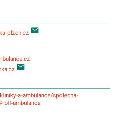
ka-plzen.cz
mbulance.cz
cka.cz
kliniky-a-ambulance/spolecna-
#roll-ambulance