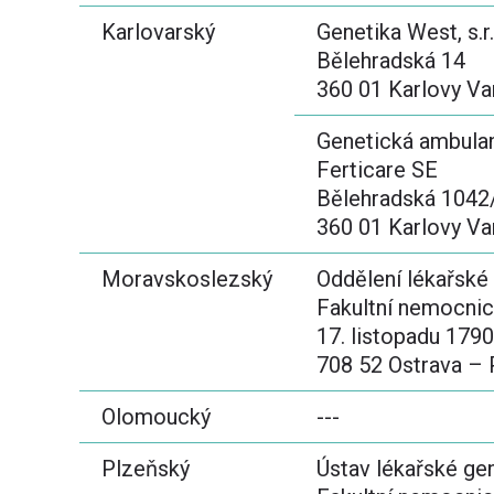
Karlovarský
Genetika West, s.r.
Bělehradská 14
360 01 Karlovy Va
Genetická ambula
Ferticare SE
Bělehradská 1042
360 01 Karlovy Va
Moravskoslezský
Oddělení lékařské
Fakultní nemocnic
17. listopadu 179
708 52 Ostrava –
Olomoucký
---
Plzeňský
Ústav lékařské ge