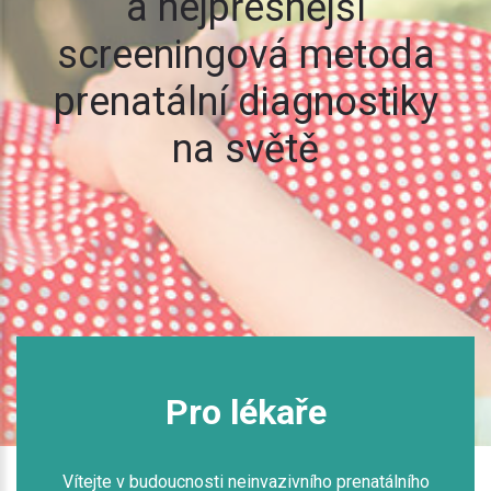
a nejpřesnější
screeningová metoda
prenatální diagnostiky
na světě
Pro lékaře
Vítejte v budoucnosti neinvazivního prenatálního