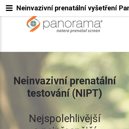
Neinvazivní prenatální vyšetření P
Neinvazivní prenatální
testování (NIPT)
Nejspolehlivější