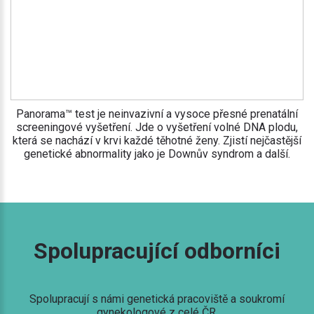
Panorama™ test je neinvazivní a vysoce přesné prenatální
screeningové vyšetření. Jde o vyšetření volné DNA plodu,
která se nachází v krvi každé těhotné ženy. Zjistí nejčastější
genetické abnormality jako je Downův syndrom a další.
Spolupracující odborníci
Spolupracují s námi genetická pracoviště a soukromí
gynekologové z celé ČR.