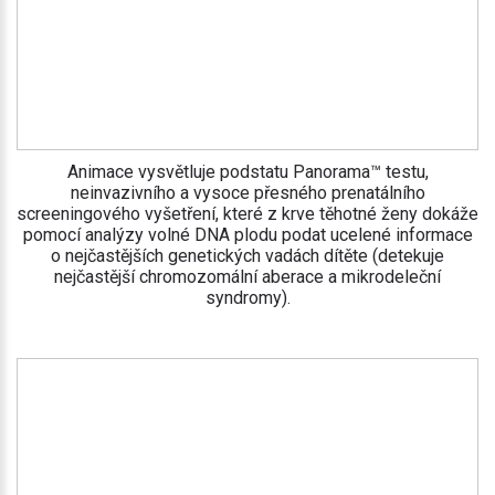
Animace vysvětluje podstatu Panorama™ testu,
neinvazivního a vysoce přesného prenatálního
screeningového vyšetření, které z krve těhotné ženy dokáže
pomocí analýzy volné DNA plodu podat ucelené informace
o nejčastějších genetických vadách dítěte (detekuje
nejčastější chromozomální aberace a mikrodeleční
syndromy).